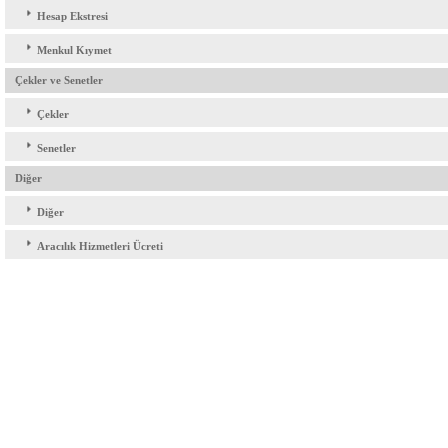
Hesap Ekstresi
Menkul Kıymet
Çekler ve Senetler
Çekler
Senetler
Diğer
Diğer
Aracılık Hizmetleri Ücreti